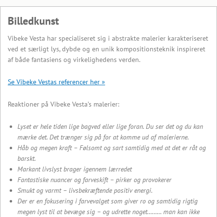
Billedkunst
Vibeke Vesta har specialiseret sig i abstrakte malerier karakteriseret
ved et særligt lys, dybde og en unik kompositionsteknik inspireret
af både fantasiens og virkelighedens verden.
Se Vibeke Vestas referencer her »
Reaktioner på Vibeke Vesta’s malerier:
Lyset er hele tiden lige bagved eller lige foran. Du ser det og du kan
mærke det. Det trænger sig på for at komme ud af malerierne.
Håb og megen kraft – Følsomt og sart samtidig med at det er råt og
barskt.
Markant livslyst brager igennem lærredet
Fantastiske nuancer og farveskift – pirker og provokerer
Smukt og varmt – livsbekræftende positiv energi.
Der er en fokusering i farvevalget som giver ro og samtidig rigtig
megen lyst til at bevæge sig – og udrette noget……… man kan ikke