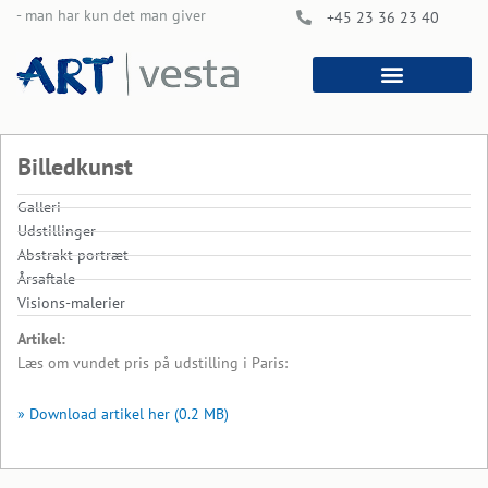
Skip
- man har kun det man giver
+45 23 36 23 40
to
content
Billedkunst
Galleri
Udstillinger
Abstrakt portræt
Årsaftale
Visions-malerier
Artikel:
Læs om vundet pris på udstilling i Paris:
» Download artikel her (0.2 MB)